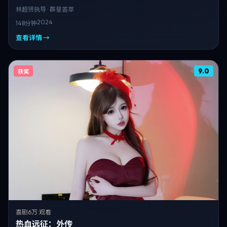
林超贤
执导 · 群星荟萃
2024
148分钟
查看详情 →
9.0
获奖
喜剧
6万 观看
热血远征：外传