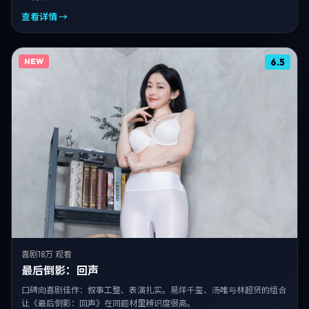
查看详情 →
NEW
6.5
喜剧
18万 观看
最后倒影：回声
口碑向喜剧佳作：叙事工整、表演扎实。易烊千玺、汤唯与林超贤的组合
让《最后倒影：回声》在同题材里辨识度很高。