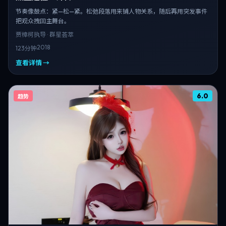
节奏像鼓点：紧—松—紧。松弛段落用来铺人物关系，随后再用突发事件
把观众拽回主舞台。
贾樟柯
执导 · 群星荟萃
2018
123分钟
查看详情 →
6.0
趋势