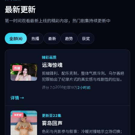
最新更新
第一时间观看最新上线的精彩内容，热门剧集持续更新中
全部
(6)
热播
最新
趋势
获奖
臻彩画质
远海惊魂
热播
剪辑锋利、配乐克制，整体气质冷冽。乌尔善把
犯罪拍出了纪录片式的真实感与戏剧性的拉扯。
2016
评分
7.0
犯罪
19万
2小时前
详情 →
NEW
更新至22集
雾岛回声
色彩与光影参与叙事：冷暖对撞暗示立场切换；