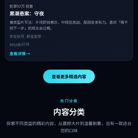
犯罪
10万 观看
黑潮悬案：守夜
偏类型片写法：开场即抛悬念，中段信息战，尾段收束有力。喜欢「猜不
到下一步」的观众会过瘾。
李安
执导 · 群星荟萃
2018
89分钟
查看详情 →
查看更多精选内容
热门分类
内容分类
探索不同类型的精彩内容，从震撼大片到温馨剧集，总有一款适合
您的口味