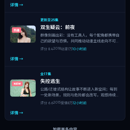
详情 →
更新至25集
双生疑云：前夜
热播
群像刻画出彩：没有工具人，每个配角都携带自
己的欲望与恐惧，共同推动动漫主线走向不可避
免的结局。
2018
评分
8.4
动漫
1万
10小时前
详情 →
全17集
失控逃生
NEW
公路/迁徙式结构让故事不断进入新空间；每到
一处新场景，规则与危险都会改写，观感持续刷
新。
2015
评分
6.6
爱情
8万
12小时前
详情 →
加载更多内容