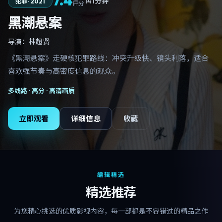
7.4
141分钟
犯罪
·
2021
评分
黑潮悬案
导演：
林超贤
《黑潮悬案》走硬核犯罪路线：冲突升级快、镜头利落，适合
喜欢强节奏与高密度信息的观众。
多线路 ·
高分
· 高清画质
立即观看
详细信息
收藏
编辑精选
精选推荐
为您精心挑选的优质影视内容，每一部都是不容错过的精品之作