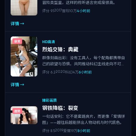
冒险类型里，这样的视听语言完成度很高。
2017
评分
9.1
冒险
10万
4小时前
详情 →
HD高清
获奖
烈焰交锋：典藏
群像刻画出彩：没有工具人，每个配角都携带自
己的欲望与恐惧，共同推动科幻主线走向不可避
免的结局。
2020
评分
6.2
科幻
4万
6小时前
详情 →
臻彩画质
钢铁降临：裂变
趋势
一句话安利：它不是套路爽片，而更像「爱情拼
图」——越往后越能拼出人物动机与时代底色。
2019
评分
8.5
爱情
19万
8小时前