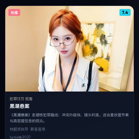
7.4
热播
犯罪
13万 观看
黑潮悬案
《黑潮悬案》走硬核犯罪路线：冲突升级快、镜头利落，适合喜欢强节奏
与高密度信息的观众。
林超贤
执导 · 群星荟萃
2021
141分钟