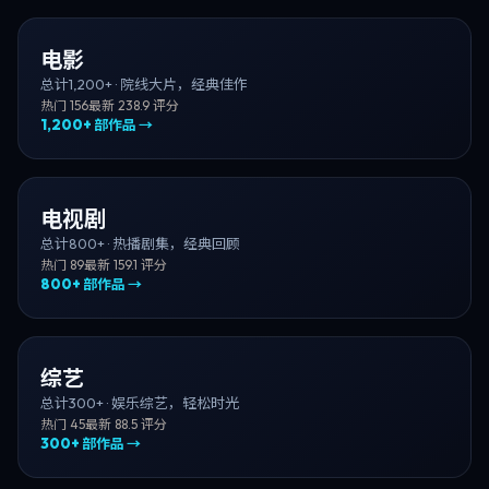
电影
总计
1,200+
·
院线大片，经典佳作
热门
156
最新
23
8.9
评分
1,200+
部作品 →
电视剧
总计
800+
·
热播剧集，经典回顾
热门
89
最新
15
9.1
评分
800+
部作品 →
综艺
总计
300+
·
娱乐综艺，轻松时光
热门
45
最新
8
8.5
评分
300+
部作品 →